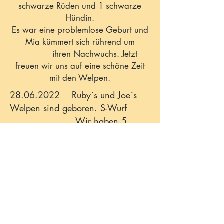
schwarze Rüden und 1 schwarze
Hündin.
Es war eine problemlose Geburt und
Mia kümmert sich rührend um
ihren Nachwuchs.
Jetzt
freuen wir uns auf eine schöne Zeit
mit den Welpen.
28.06.2022
Ruby`s und Joe`s
Welpen sind geboren.
S-Wurf
Wir haben 5
schwarze Rüden und 1 schwarze
Hündin. Ruby ist eine ganz
liebevolle Mutter.
Und nun freuen
wir uns auf die kommenden
Wochen.
07.03.2022
Wir erwarten